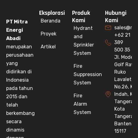
Eksplorasi
Produk
Hubungi
Kami
Kami
Beranda
PT Mitra
sales@mit
Hydrant
Energi
Proyek
+62 21
and
Abadi
389
Sprinkler
merupakan
Artikel
500 35
System
perusahaan
Jl. Moder
yang
Golf Raya
Fire
didirikan di
Ruko
Suppression
Lavaletta 
Indonesia
System
No.26, Klp
pada tahun
Indah, Kec
Fire
2015 dan
Tangeran
Alarm
telah
Kota
System
berkembang
Tangeran
secara
Banten
dinamis
15117