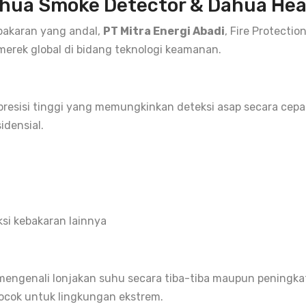
hua Smoke Detector & Dahua Hea
ebakaran yang andal,
PT Mitra Energi Abadi
, Fire Protecti
 merek global di bidang teknologi keamanan.
 presisi tinggi yang memungkinkan deteksi asap secara cep
idensial.
ksi kebakaran lainnya
mengenali lonjakan suhu secara tiba-tiba maupun peningkat
cocok untuk lingkungan ekstrem.