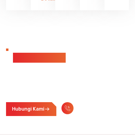
HUBUNGI KAMI
FIRE PROTECTION
SAFE
PERFECTION
Ingin berdiskusi tentang sistem proteksi kebakaran
atau butuh saran ahli? Kami siap membantu kapan
saja. Hubungi kami melalui telepon atau email.
OR
+62 389 500 35
Hubungi Kami