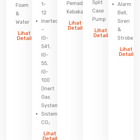
Split
Pemadam
1-
Alarm
Foam
Case
Kebakaran
12
Bell,
&
Pump
Inertec
Siren
Water
Lihat
Detail
–
&
Lihat
Lihat
Detail
IG-
Strobe
Detail
541,
Lihat
Detail
IG-
55,
IG-
100
(Inert
Gas
System)
Sistem
CO₂
Lihat
Detail