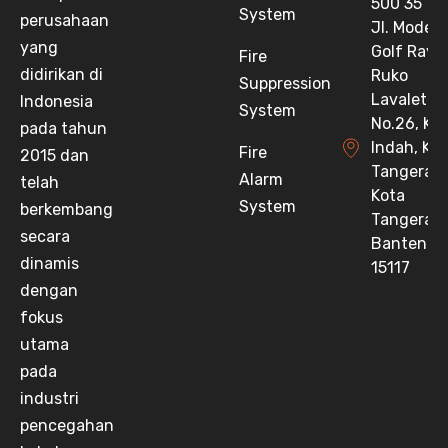
500 35
System
perusahaan
Jl. Moder
yang
Golf Raya
Fire
didirikan di
Ruko
Suppression
Lavaletta 
Indonesia
System
No.26, Klp
pada tahun
Indah, Kec
Fire
2015 dan
Tangeran
Alarm
telah
Kota
System
berkembang
Tangeran
secara
Banten
dinamis
15117
dengan
fokus
utama
pada
industri
pencegahan