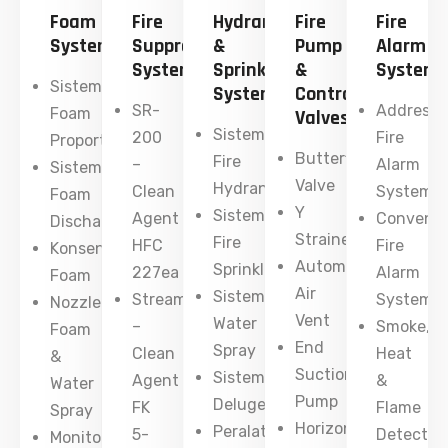
Foam
Fire
Hydrant
Fire
Fire
System
Suppression
&
Pump
Alarm
System
Sprinkler
&
System
Sistem
System
Control
SR-
Addressa
Foam
Valves
Sistem
200
Fire
Proportioning
Butterfly
Fire
–
Alarm
Sistem
Valve
Hydrant
Clean
System
Foam
Y
Sistem
Agent
Conventi
Discharge
Strainer
Fire
HFC
Fire
Konsentrat
Automatic
Sprinkler
227ea
Alarm
Foam
Air
Sistem
Streamex
System
Nozzle
Vent
Water
–
Smoke,
Foam
End
Spray
Clean
Heat
&
Suction
Sistem
Agent
&
Water
Pump
Deluge
FK
Flame
Spray
Horizontal
Peralatan
5-
Detector
Monitor