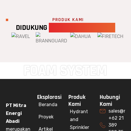
PRODUK KAMI
DIDUKUNG
MERK TERSERTIFIKASI
FOAM SYSTEM
Eksplorasi
Produk
Hubungi
Kami
Kami
Beranda
PT Mitra
sales@mit
Hydrant
Energi
Proyek
+62 21
and
Abadi
389
Sprinkler
merupakan
Artikel